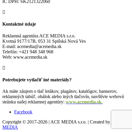
IČ DPH: SK2121322060

Kontaktné údaje
Reklamná agentúra ACE MEDIA s.r.o.
Kvetná 9177/17B, 053 31 Spišská Nová Ves
E-mail: acemedia@acemedia.sk
Telefón: +421 948 348 968
Web: www.acemedia.sk

Potrebujete vytlačiť iné materiály?
Ak máte záujem o tlač letákov, plagátov, katalógov, bannerov,
reklamných tabúľ, obálok alebo iných tlačovín, navštívte webovú
stránku našej reklamnej agentúry:
www.acemedia.sk.
Facebook
Copyright © 2017-2026 | ACE MEDIA s.r.o. | Created by
ACE
MEDIA