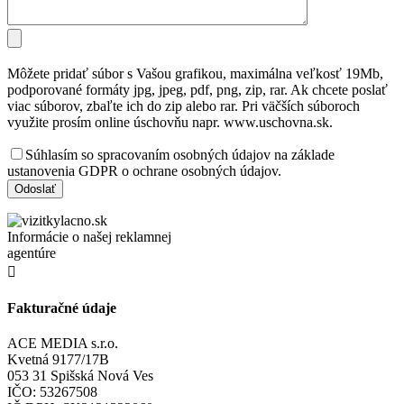
Môžete pridať súbor s Vašou grafikou, maximálna veľkosť 19Mb,
podporované formáty jpg, jpeg, pdf, png, zip, rar. Ak chcete poslať
viac súborov, zbaľte ich do zip alebo rar. Pri väčších súboroch
využite prosím online úschovňu napr. www.uschovna.sk.
Súhlasím so spracovaním osobných údajov na základe
ustanovenia GDPR o ochrane osobných údajov.
Informácie o našej reklamnej
agentúre

Fakturačné údaje
ACE MEDIA s.r.o.
Kvetná 9177/17B
053 31 Spišská Nová Ves
IČO: 53267508