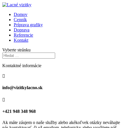
Domov
Cenník
Príprava grafiky
Doprava
Referencie
Kontakt
Vyberte stránku
Kontaktné informácie

info@vizitkylacno.sk

+421 948 348 968
Ak máte záujem o naše služby alebo akékoľvek otázky neváhajte
nás kontaktovať, či už emailom, telefonicky alebo využijete náš