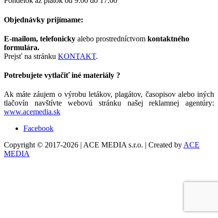
Pondelok až piatok od 9:00 do 17:00
Objednávky prijímame:
E-mailom,
telefonicky
alebo prostredníctvom
kontaktného
formulára.
Prejsť na stránku
KONTAKT
.
Potrebujete vytlačiť iné materiály ?
Ak máte záujem o výrobu letákov, plagátov, časopisov alebo iných
tlačovín navštívte webovú stránku našej reklamnej agentúry:
www.acemedia.sk
Facebook
Copyright © 2017-2026 | ACE MEDIA s.r.o. | Created by
ACE
MEDIA